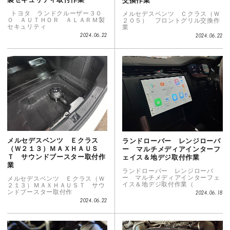
交換作業
トヨタ ランドクルーザー３０
メルセデスベンツ Ｃクラス（Ｗ
０ ＡＵＴＨＯＲ ＡＬＡＲＭ製
２０５） フロントグリル交換作
セキュリティ
業
2024.06.22
2024.06.22
メルセデスベンツ Ｅクラス
ランドローバー レンジローバ
（Ｗ２１３）ＭＡＸＨＡＵＳ
ー マルチメディアインターフ
Ｔ サウンドブースター取付作
ェイス＆地デジ取付作業
業
ランドローバー レンジローバ
ー マルチメディアインターフェ
メルセデスベンツ Ｅクラス（Ｗ
イス＆地デジ取付作業（
２１３）ＭＡＸＨＡＵＳＴ サウ
ンドブースター取付作
2024.06.18
2024.06.22