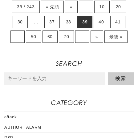
39 / 243
« 先頭
«
...
10
20
30
...
37
38
39
40
41
...
50
60
70
...
»
最後 »
SEARCH
CATEGORY
a/tack
AUTHOR ALARM
DSP