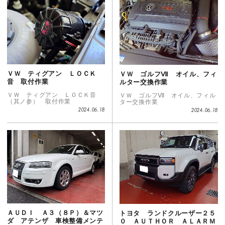
ＶＷ ティグアン ＬＯＣＫ
ＶＷ ゴルフⅦ オイル、フィ
音 取付作業
ルター交換作業
ＶＷ ティグアン ＬＯＣＫ音
ＶＷ ゴルフⅦ オイル、フィル
（其ノ参） 取付作業
ター交換作業
2024.06.18
2024.06.18
ＡＵＤＩ Ａ３（８Ｐ）＆マツ
トヨタ ランドクルーザー２５
ダ アテンザ 車検整備メンテ
０ ＡＵＴＨＯＲ ＡＬＡＲＭ