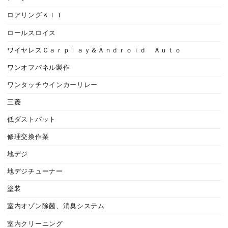
ロアリングＫＩＴ
ロールスロイス
ワイヤレスＣａｒｐｌａｙ＆Ａｎｄｒｏｉｄ Ａｕｔｏ
ワンオフパネル製作
ワンタッチウインカーリレー
三菱
低ダストパット
修理交換作業
地デジ
地デジチューナー
塗装
室内オゾン除菌、消臭システム
室内クリーニング