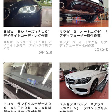
ＢＭＷ ５シリーズ（Ｆ１０）
マツダ ３ オートエグゼ リ
デイライトコーディング作業
アディフューザー取付作業
ＢＭＷ ５シリーズ（Ｆ１０）デ
マツダ ３ オートエグゼ リア
イライト点灯コーディング作業 デ
ディフューザー取付作業
イラ
2024.06.25
2024.06.25
トヨタ ランドクルーザー３０
メルセデスベンツ Ｃクラス
０ ＡＵＴＨＯＲ ＡＬＡＲＭ
（Ｗ２０５） フロントグリル
製セキュリティ取付作業