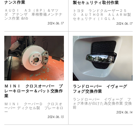
ナンス作業
製セキュリティ取付作業
ＡＵＤＩ Ａ３（８Ｐ）＆マツ
トヨタ ランドクルーザー２５
ダ アテンザ 車検整備メンテナ
０ ＡＵＴＨＯＲ ＡＬＡＲＭ製
ンス作業 &nb
セキュリティ（ＩＧＬＡ
2024.06.17
2024.06.17
ＭＩＮＩ クロスオーバー ブ
ランドローバー イヴォーグ
レーキローター＆パット交換作
フォグ交換作業
業
ランドローバー イヴォーグ フ
ォグ本体が白けた為交換作業 交換
ＭＩＮＩ クーパーＤ クロスオ
前
ーバー ディクセル製 ブレーキロ
ー
2024.06.14
2024.06.15