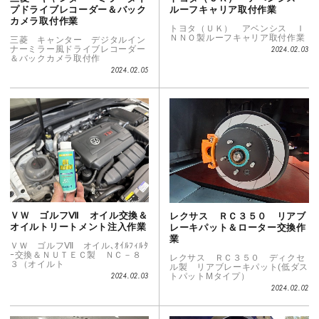
プドライブレコーダー＆バック
ルーフキャリア取付作業
カメラ取付作業
トヨタ（ＵＫ） アベンシス Ｉ
ＮＮＯ製ルーフキャリア取付作業
三菱 キャンター デジタルイン
ナーミラー風ドライブレコーダー
2024.02.03
＆バックカメラ取付作
2024.02.05
ＶＷ ゴルフⅦ オイル交換＆
レクサス ＲＣ３５０ リアブ
オイルトリートメント注入作業
レーキパット＆ローター交換作
業
ＶＷ ゴルフⅦ オイル､ｵｲﾙﾌｨﾙﾀ
ｰ交換＆ＮＵＴＥＣ製 ＮＣ－８
レクサス ＲＣ３５０ ディクセ
３（オイルト
ル製 リアブレーキパット(低ダス
トパットMタイプ）
2024.02.03
2024.02.02