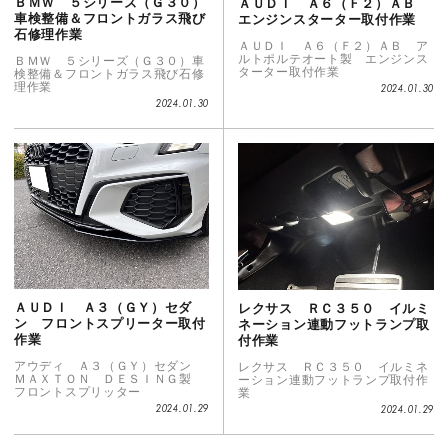
ＢＭＷ ５シリーズ（Ｇ３０）
ＡＵＤＩ Ａ６（Ｆ２）ＡＢ
車検整備＆フロントガラス飛び
エンジンスターター取付作業
石修理作業
ＡＵＤＩ Ａ６（Ｆ２）ＡＢ ア
ルトポルテオート製 エンジンス
ＢＭＷ ５シリーズ（Ｇ３０）車
ターター取付作業
検整備＆フロントガラス飛び石修
理作業
2024.01.30
2024.01.30
ＡＵＤＩ Ａ３（ＧＹ）セダ
レクサス ＲＣ３５０ イルミ
ン フロントスプリーター取付
ネーション連動フットランプ取
作業
付作業
アウディ Ａ３（ＧＹ）セダン
レクサス ＲＣ３５０ イルミネ
ＭＡＸＴＯＮ ＤＥＳＩＮＧ製
ーション連動フットランプ取付作
フロントスプリッター
業
2024.01.29
2024.01.29