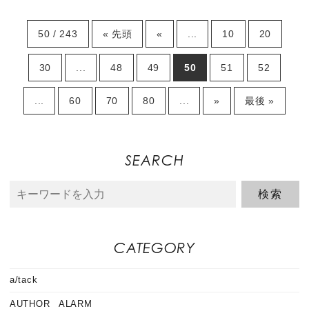
50 / 243
« 先頭
«
...
10
20
30
...
48
49
50
51
52
...
60
70
80
...
»
最後 »
SEARCH
CATEGORY
a/tack
AUTHOR ALARM