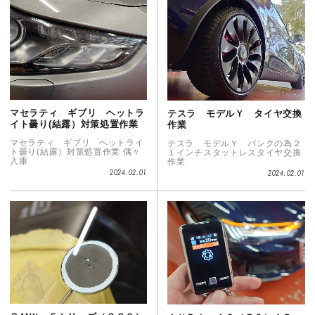
マセラティ ギブリ ヘットラ
テスラ モデルＹ タイヤ交換
イト曇り(結露）対策処置作業
作業
マセラティ ギブリ ヘットライ
テスラ モデルＹ パンクの為２
ト曇り(結露）対策処置作業 偶々
１インチスタットレスタイヤ交換
入庫
作業
2024.02.01
2024.02.01