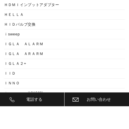
ＨＤＭＩインプットアダプター
ＨＥＬＬＡ
ＨＩＤバルブ交換
ｉsweep
ＩＧＬＡ ＡＬＡＲＭ
ＩＧＬＡ ＡＲＡＲＭ
ＩＧＬＡ２+
ＩＩＤ
ＩＮＮＯ
ｉｓｗｅｅｐ(IS1500)
電話する
お問い合わせ
ＪＥＥＰ
ＫＥＹＬＥＳＳ ＢＬＯＣＫ
ＫＷ