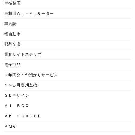
車検整備
車載用Ｗｉ－Ｆｉルーター
車高調
軽自動車
部品交換
電動サイドステップ
電子部品
１年間タイヤ預かりサービス
１２ヵ月定期点検
３Ｄデザイン
ＡＩ ＢＯＸ
ＡＫ ＦＯＲＧＥＤ
ＡＭＧ