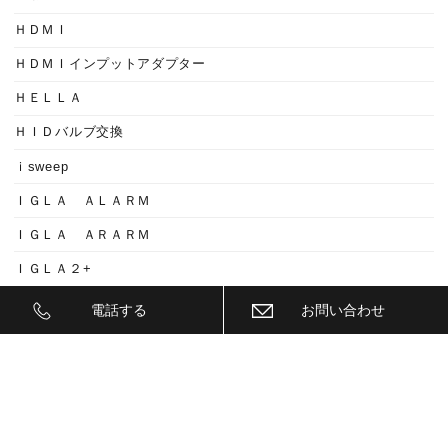
ＨＤＭＩ
ＨＤＭＩインプットアダプター
ＨＥＬＬＡ
ＨＩＤバルブ交換
ｉsweep
ＩＧＬＡ ＡＬＡＲＭ
ＩＧＬＡ ＡＲＡＲＭ
ＩＧＬＡ２+
ＩＩＤ
電話する
お問い合わせ
ＩＮＮＯ
ｉｓｗｅｅｐ(IS1500)
ＪＥＥＰ
ＫＥＹＬＥＳＳ ＢＬＯＣＫ