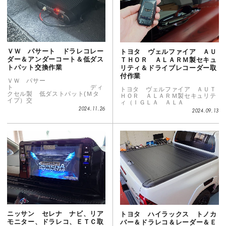
ＶＷ パサート ドラレコレー
トヨタ ヴェルファイア ＡＵ
ダー＆アンダーコート＆低ダス
ＴＨＯＲ ＡＬＡＲＭ製セキュ
トパット交換作業
リティ＆ドライブレコーダー取
付作業
ＶＷ パサー
ト ディ
トヨタ ヴェルファイア ＡＵＴ
クセル製 低ダストパット(Ｍタ
ＨＯＲ ＡＬＡＲＭ製セキュリテ
イプ）交
ィ（ＩＧＬＡ ＡＬＡ
2024.11.26
2024.09.13
ニッサン セレナ ナビ、リア
トヨタ ハイラックス トノカ
モニター、ドラレコ、ＥＴＣ取
バー＆ドラレコ＆レーダー＆Ｅ