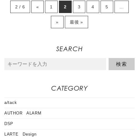
2 / 6
«
1
2
3
4
5
...
»
最後 »
SEARCH
CATEGORY
a/tack
AUTHOR ALARM
DSP
LARTE Design