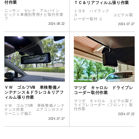
付作業
ＴＣ＆リアフィルム張り作業
ニッサン セレナ アルパイン
トヨタ ハイラック
ビックＸ車種別専用ナビ取付作業
ス ユピテル製
フ
レーダー取付 ユ
2024.08.22
2024.07.27
ＶＷ ゴルフⅧ 車検整備メ
マツダ キャロル ドライブレ
ンテナンス＆ドラレコ＆リアフ
コーダー取付作業
ィルム張り作業
マツダ キャロル ユピテル製ド
ライブレコーダー（フロント）取
ＶＷ ゴルフⅧ 車検整備メンテ
付作業
ナンス作業 エアコンガスク
リーニング施工
2024.07.22
2024.07.27