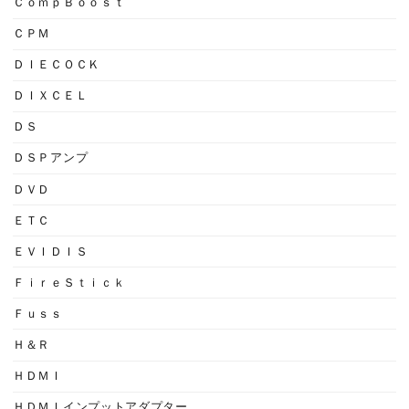
ＣｏｍｐＢｏｏｓｔ
ＣＰＭ
ＤＩＥＣＯＣＫ
ＤＩＸＣＥＬ
ＤＳ
ＤＳＰアンプ
ＤＶＤ
ＥＴＣ
ＥＶＩＤＩＳ
ＦｉｒｅＳｔｉｃｋ
Ｆｕｓｓ
Ｈ＆Ｒ
ＨＤＭＩ
ＨＤＭＩインプットアダプター