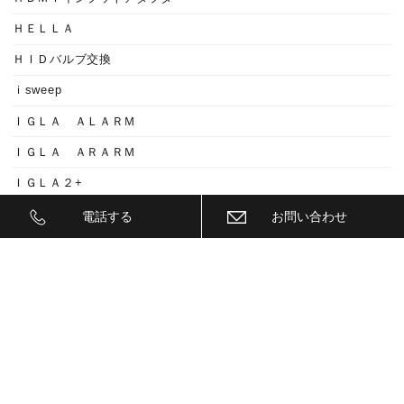
ＨＥＬＬＡ
ＨＩＤバルブ交換
ｉsweep
ＩＧＬＡ ＡＬＡＲＭ
ＩＧＬＡ ＡＲＡＲＭ
ＩＧＬＡ２+
ＩＩＤ
電話する
お問い合わせ
ＩＮＮＯ
ｉｓｗｅｅｐ(IS1500)
ＪＥＥＰ
ＫＥＹＬＥＳＳ ＢＬＯＣＫ
ＫＷ
ＬＥＤ