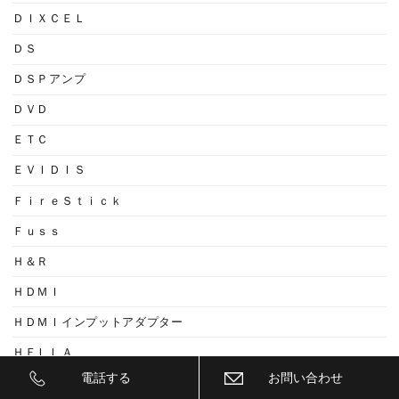
ＤＩＸＣＥＬ
ＤＳ
ＤＳＰアンプ
ＤＶＤ
ＥＴＣ
ＥＶＩＤＩＳ
ＦｉｒｅＳｔｉｃｋ
Ｆｕｓｓ
Ｈ＆Ｒ
ＨＤＭＩ
ＨＤＭＩインプットアダプター
ＨＥＬＬＡ
電話する
お問い合わせ
ＨＩＤバルブ交換