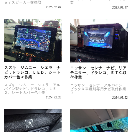
ａｙスピーカー交換取
業
2025.02.01
2025.01.17
スズキ ジムニー シエラ ナ
ニッサン セレナ ナビ、リア
ビ，ドラレコ、ＬＥＤ、シート
モニター、ドラレコ、ＥＴＣ取
カバー色々作業
付作業
スズキ ジムニー シエラ アル
ニッサン セレナ アルパイン
パイン製ナビ，ドラレコ、ＬＥ
ビックＸ車種別専用ナビ取付作業
Ｄ、シートカバー色々作
フ
2024.12.28
2024.08.22