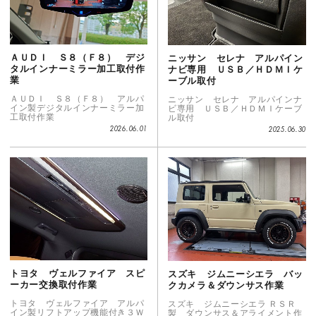
ＡＵＤＩ Ｓ８（Ｆ８） デジ
ニッサン セレナ アルパイン
タルインナーミラー加工取付作
ナビ専用 ＵＳＢ／ＨＤＭＩケ
業
ーブル取付
ＡＵＤＩ Ｓ８（Ｆ８） アルパ
ニッサン セレナ アルパインナ
イン製デジタルインナーミラー加
ビ専用 ＵＳＢ／ＨＤＭＩケーブ
工取付作業
ル取付
2026.06.01
2025.06.30
トヨタ ヴェルファイア スピ
スズキ ジムニーシエラ バッ
ーカー交換取付作業
クカメラ＆ダウンサス作業
トヨタ ヴェルファイア アルパ
スズキ ジムニーシエラ ＲＳＲ
イン製リフトアップ機能付き３Ｗ
製 ダウンサス＆アライメント作