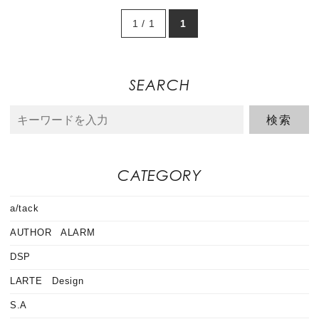
1 / 1
1
SEARCH
CATEGORY
a/tack
AUTHOR ALARM
DSP
LARTE Design
S.A