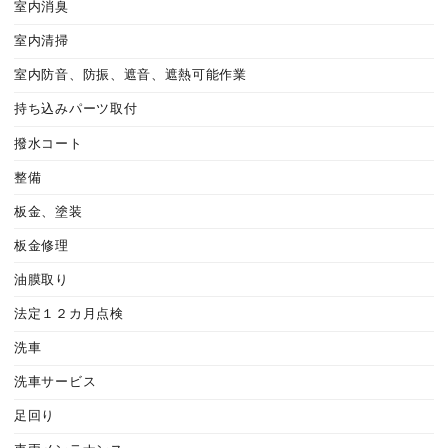
室内消臭
室内清掃
室内防音、防振、遮音、遮熱可能作業
持ち込みパーツ取付
撥水コート
整備
板金、塗装
板金修理
油膜取り
法定１２カ月点検
洗車
洗車サービス
足回り