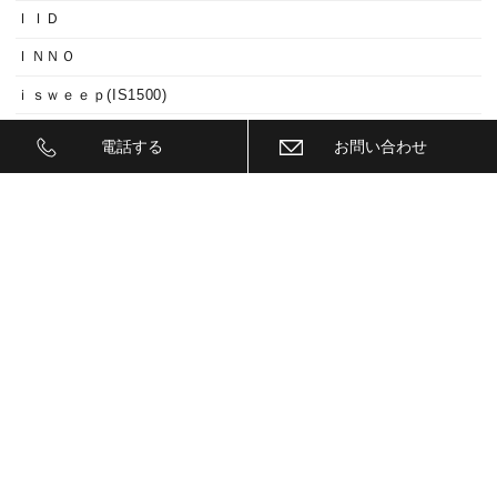
ＩＩＤ
ＩＮＮＯ
ｉｓｗｅｅｐ(IS1500)
ＪＥＥＰ
電話する
お問い合わせ
ＫＥＹＬＥＳＳ ＢＬＯＣＫ
ＫＷ
ＬＥＤ
ＬＥＤ ヘットライトバルブ
ＬＥＤヘットライトバルブ交換
ＬＥＤリフレクター
ＬＥＭＳ
ＬＯＣＫ音
ＭＡＫ