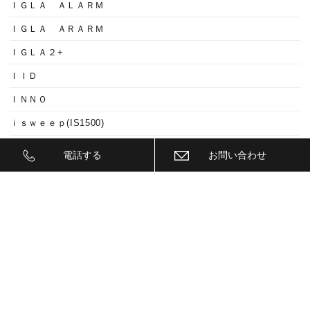
ＩＧＬＡ ＡＬＡＲＭ
ＩＧＬＡ ＡＲＡＲＭ
ＩＧＬＡ２+
ＩＩＤ
ＩＮＮＯ
ｉｓｗｅｅｐ(IS1500)
ＪＥＥＰ
電話する
お問い合わせ
ＫＥＹＬＥＳＳ ＢＬＯＣＫ
ＫＷ
ＬＥＤ
ＬＥＤ ヘットライトバルブ
ＬＥＤヘットライトバルブ交換
ＬＥＤリフレクター