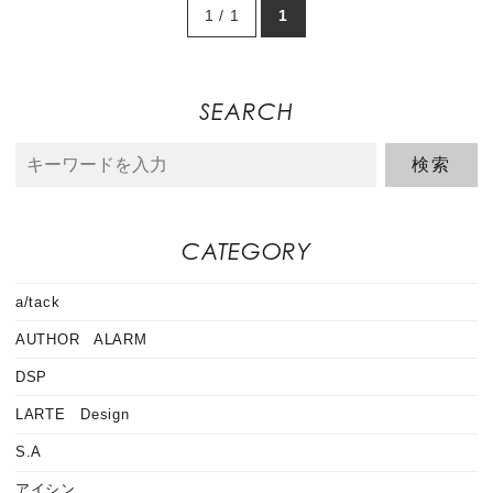
1 / 1
1
SEARCH
CATEGORY
a/tack
AUTHOR ALARM
DSP
LARTE Design
S.A
アイシン