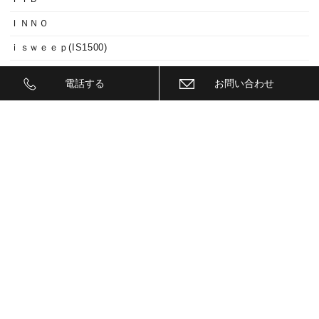
ＩＮＮＯ
ｉｓｗｅｅｐ(IS1500)
ＪＥＥＰ
電話する
お問い合わせ
ＫＥＹＬＥＳＳ ＢＬＯＣＫ
ＫＷ
ＬＥＤ
ＬＥＤ ヘットライトバルブ
ＬＥＤヘットライトバルブ交換
ＬＥＤリフレクター
ＬＥＭＳ
ＬＯＣＫ音
ＭＡＫ
ＭＡＸＨＡＵＳＴ