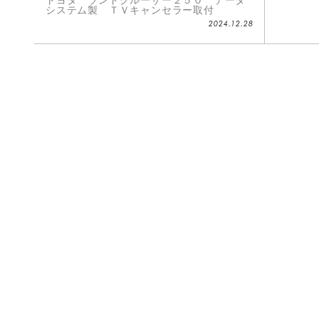
トヨタ ランドクルーザー２５０ データ
システム製 ＴＶキャンセラー取付
2024.12.28