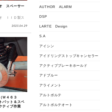
オ スペーサー
AUTHOR ALARM
DSP
オ ＩＩＤ製ス
2025.04.29
LARTE Design
S.A
アイシン
アイドリングストップキャンセラー
アクティブブレーキホールド
アドブルー
アライメント
アルトポルテ
（Ｗ４６３
トパット＆スペ
アルトポルテオート
クティブ作業