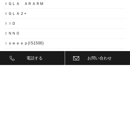
ＩＧＬＡ ＡＲＡＲＭ
ＩＧＬＡ２+
ＩＩＤ
ＩＮＮＯ
ｉｓｗｅｅｐ(IS1500)
ＪＥＥＰ
電話する
お問い合わせ
ＫＥＹＬＥＳＳ ＢＬＯＣＫ
ＫＷ
ＬＥＤ
ＬＥＤ ヘットライトバルブ
ＬＥＤヘットライトバルブ交換
ＬＥＤリフレクター
ＬＥＭＳ