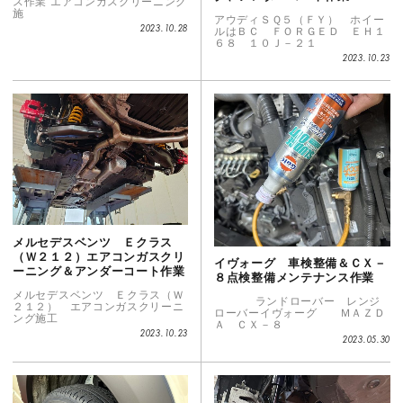
ス作業 エアコンガスクリーニング
施
アウディＳＱ５（ＦＹ） ホイー
2023.10.28
ルはＢＣ ＦＯＲＧＥＤ ＥＨ１
６８ １０Ｊ－２１
2023.10.23
メルセデスベンツ Ｅクラス
（Ｗ２１２）エアコンガスクリ
イヴォーグ 車検整備＆ＣＸ－
ーニング＆アンダーコート作業
８点検整備メンテナンス作業
メルセデスベンツ Ｅクラス（Ｗ
ランドローバー レンジ
２１２） エアコンガスクリーニ
ローバーイヴォーグ ＭＡＺＤ
ング施工
Ａ ＣＸ－８
2023.10.23
2023.05.30