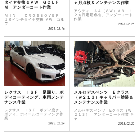
タイヤ交換＆ＶＷ ＧＯＬＦ
ヵ月点検＆メンテナンス作業
Ⅵ アンダーコート作業
アウディ Ａ４（８Ｗ）ＡＢ １
２ヵ月定期点検、アンダーコート
ＭＩＮＩ ＣＲＯＳＳＯＶＥＲ
作業
１９インチタイヤ交換 ＶＷ ゴル
フ
2023.02.25
2023.03.16
レクサス ＩＳＦ 足回り、ボ
メルセデスベンツ Ｅクラス
ディコーティング、車両メンテ
（ｗ２１３）キャリパー塗装＆
ナンス作業
メンテナンス作業
レクサス ＩＳＦ ボディ磨き、
メルセデスベンツ Eクラス（Ｗ
ボディ、ホイールコーティング作
２１３） アンダーコート作業 キ
業
ャ
2023.02.24
2023.02.20