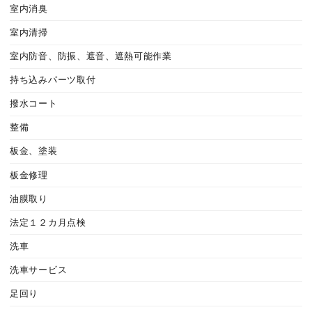
室内消臭
室内清掃
室内防音、防振、遮音、遮熱可能作業
持ち込みパーツ取付
撥水コート
整備
板金、塗装
板金修理
油膜取り
法定１２カ月点検
洗車
洗車サービス
足回り