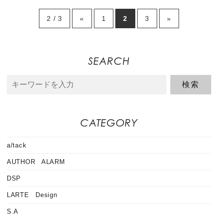
2 / 3
«
1
2
3
»
SEARCH
CATEGORY
a/tack
AUTHOR ALARM
DSP
LARTE Design
S.A