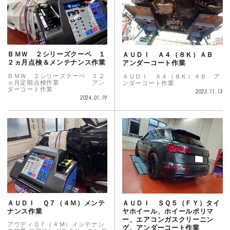
ＢＭＷ ２シリーズクーペ １
ＡＵＤＩ Ａ４（８Ｋ）ＡＢ
２ヵ月点検＆メンテナンス作業
アンダーコート作業
ＢＭＷ ２シリーズクーペ １２
ＡＵＤＩ Ａ４（８Ｋ）ＡＢ ア
ヵ月定期点検作業 アン
ンダーコート作業
ダーコート作業
2023.11.13
2024.01.19
ＡＵＤＩ Ｑ７（４Ｍ）メンテ
ＡＵＤＩ ＳＱ５（ＦＹ）タイ
ナンス作業
ヤホイール、ホイールポリマ
ー、エアコンガスクリーニン
アウディＱ７（４Ｍ）メンテナン
グ、アンダーコート作業