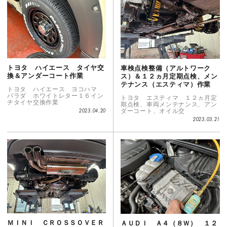
トヨタ ハイエース タイヤ交
車検点検整備（アルトワーク
換＆アンダーコート作業
ス）＆１２ヵ月定期点検、メン
テナンス（エスティマ）作業
トヨタ ハイエース ヨコハマ
パラダ ホワイトレター１６イン
トヨタ エスティマ １２ヵ月定
チタイヤ交換作業
期点検、車両メンテナンス、アン
ダーコート、オイル交
2023.04.20
2023.03.21
ＭＩＮＩ ＣＲＯＳＳＯＶＥＲ
ＡＵＤＩ Ａ４（８Ｗ） １２