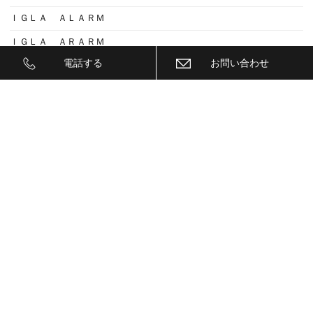
ＩＧＬＡ ＡＬＡＲＭ
ＩＧＬＡ ＡＲＡＲＭ
電話する
お問い合わせ
ＩＧＬＡ２+
ＩＩＤ
ＩＮＮＯ
ｉｓｗｅｅｐ(IS1500)
ＪＥＥＰ
ＫＥＹＬＥＳＳ ＢＬＯＣＫ
ＫＷ
ＬＥＤ
ＬＥＤ ヘットライトバルブ
ＬＥＤヘットライトバルブ交換
ＬＥＤリフレクター