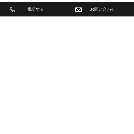
ＩＧＬＡ２+
電話する
お問い合わせ
ＩＩＤ
ＩＮＮＯ
ｉｓｗｅｅｐ(IS1500)
ＪＥＥＰ
ＫＥＹＬＥＳＳ ＢＬＯＣＫ
ＫＷ
ＬＥＤ
ＬＥＤ ヘットライトバルブ
ＬＥＤヘットライトバルブ交換
ＬＥＤリフレクター
ＬＥＭＳ
ＬＯＣＫ音