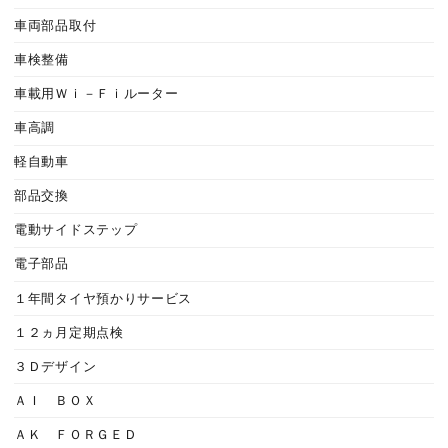
車両部品取付
車検整備
車載用Ｗｉ－Ｆｉルーター
車高調
軽自動車
部品交換
電動サイドステップ
電子部品
１年間タイヤ預かりサービス
１２ヵ月定期点検
３Ｄデザイン
ＡＩ ＢＯＸ
ＡＫ ＦＯＲＧＥＤ