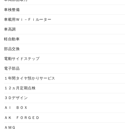
車検整備
車載用Ｗｉ－Ｆｉルーター
車高調
軽自動車
部品交換
電動サイドステップ
電子部品
１年間タイヤ預かりサービス
１２ヵ月定期点検
３Ｄデザイン
ＡＩ ＢＯＸ
ＡＫ ＦＯＲＧＥＤ
ＡＭＧ