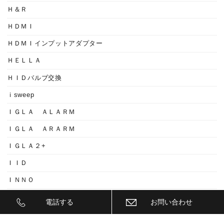
Ｈ＆Ｒ
ＨＤＭＩ
ＨＤＭＩインプットアダプター
ＨＥＬＬＡ
ＨＩＤバルブ交換
ｉsweep
ＩＧＬＡ ＡＬＡＲＭ
ＩＧＬＡ ＡＲＡＲＭ
ＩＧＬＡ２+
ＩＩＤ
ＩＮＮＯ
ｉｓｗｅｅｐ(IS1500)
電話する
お問い合わせ
ＪＥＥＰ