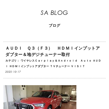
SA BLOG
ブログ
ＡＵＤＩ Ｑ３（Ｆ３） ＨＤＭＩインプットア
ダプター＆地デジチューナー取付
カテゴリ：
ワイヤレスＣａｒｐｌａｙ＆Ａｎｄｒｏｉｄ Ａｕｔｏ
ＡＵＤ
Ｉ
ＨＤＭＩインプットアダプター
ＴＶチューナー
ＶＩＳＩＴ
2025-10-17