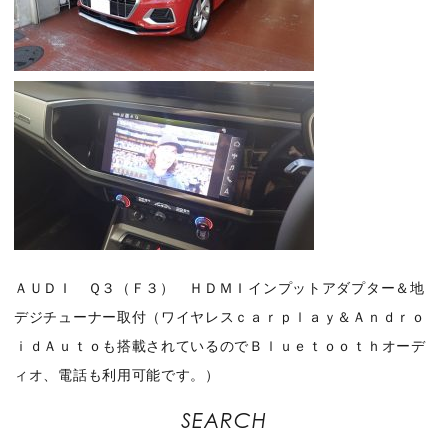
ＡＵＤＩ Ｑ３（Ｆ３） ＨＤＭＩインプットアダプター＆地
デジチューナー取付（ワイヤレスｃａｒｐｌａｙ＆Ａｎｄｒｏ
ｉｄＡｕｔｏも搭載されているのでＢｌｕｅｔｏｏｔｈオーデ
ィオ、電話も利用可能です。）
SEARCH