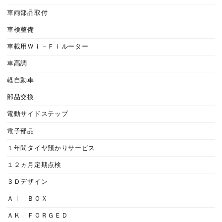
車両部品取付
車検整備
車載用Ｗｉ－Ｆｉルーター
車高調
軽自動車
部品交換
電動サイドステップ
電子部品
１年間タイヤ預かりサービス
１２ヵ月定期点検
３Ｄデザイン
ＡＩ ＢＯＸ
ＡＫ ＦＯＲＧＥＤ