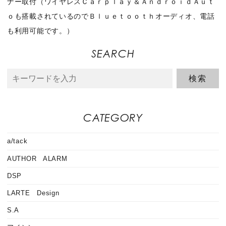
ナー取付（ワイヤレスＣａｒｐｌａｙ＆ＡｎｄｒｏｉｄＡｕｔ
ｏも搭載されているのでＢｌｕｅｔｏｏｔｈオーディオ、電話
も利用可能です。）
SEARCH
CATEGORY
a/tack
AUTHOR ALARM
DSP
LARTE Design
S.A