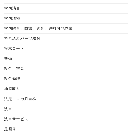
室内消臭
室内清掃
室内防音、防振、遮音、遮熱可能作業
持ち込みパーツ取付
撥水コート
整備
板金、塗装
板金修理
油膜取り
法定１２カ月点検
洗車
洗車サービス
足回り