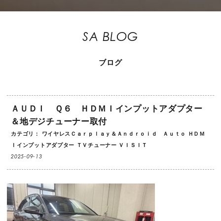
SA BLOG
ブログ
ＡＵＤＩ Ｑ６ ＨＤＭＩインプットアダプター
＆地デジチューナー取付
カテゴリ：
ワイヤレスＣａｒｐｌａｙ＆Ａｎｄｒｏｉｄ Ａｕｔｏ
ＨＤＭ
Ｉインプットアダプター
ＴＶチューナー
ＶＩＳＩＴ
2025-09-13