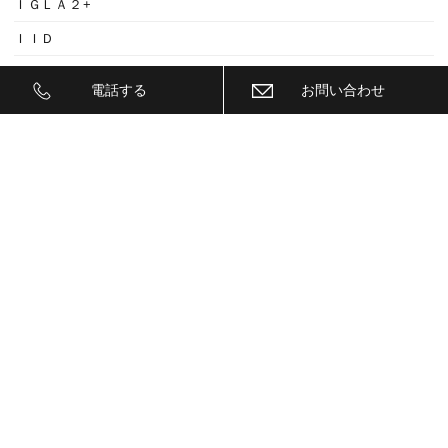
ＩＧＬＡ２+
ＩＩＤ
ＩＮＮＯ
電話する
お問い合わせ
ｉｓｗｅｅｐ(IS1500)
ＪＥＥＰ
ＫＥＹＬＥＳＳ ＢＬＯＣＫ
ＫＷ
ＬＥＤ
ＬＥＤ ヘットライトバルブ
ＬＥＤヘットライトバルブ交換
ＬＥＤリフレクター
ＬＥＭＳ
ＬＯＣＫ音