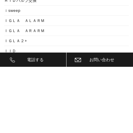
ＨＩＤバルブ交換
ｉsweep
ＩＧＬＡ ＡＬＡＲＭ
ＩＧＬＡ ＡＲＡＲＭ
ＩＧＬＡ２+
ＩＩＤ
電話する
お問い合わせ
ＩＮＮＯ
ｉｓｗｅｅｐ(IS1500)
ＪＥＥＰ
ＫＥＹＬＥＳＳ ＢＬＯＣＫ
ＫＷ
ＬＥＤ
ＬＥＤ ヘットライトバルブ
ＬＥＤヘットライトバルブ交換