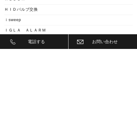
ＨＩＤバルブ交換
ｉsweep
ＩＧＬＡ ＡＬＡＲＭ
ＩＧＬＡ ＡＲＡＲＭ
電話する
お問い合わせ
ＩＧＬＡ２+
ＩＩＤ
ＩＮＮＯ
ｉｓｗｅｅｐ(IS1500)
ＪＥＥＰ
ＫＥＹＬＥＳＳ ＢＬＯＣＫ
ＫＷ
ＬＥＤ
ＬＥＤ ヘットライトバルブ