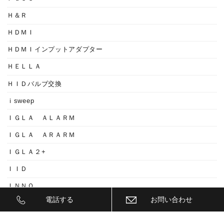
Ｈ＆Ｒ
ＨＤＭＩ
ＨＤＭＩインプットアダプター
ＨＥＬＬＡ
ＨＩＤバルブ交換
ｉsweep
ＩＧＬＡ ＡＬＡＲＭ
ＩＧＬＡ ＡＲＡＲＭ
ＩＧＬＡ２+
ＩＩＤ
ＩＮＮＯ
電話する
お問い合わせ
ｉｓｗｅｅｐ(IS1500)
ＪＥＥＰ