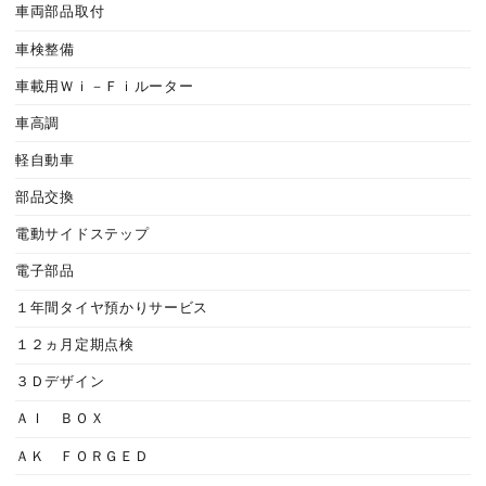
車両部品取付
車検整備
車載用Ｗｉ－Ｆｉルーター
車高調
軽自動車
部品交換
電動サイドステップ
電子部品
１年間タイヤ預かりサービス
１２ヵ月定期点検
３Ｄデザイン
ＡＩ ＢＯＸ
ＡＫ ＦＯＲＧＥＤ