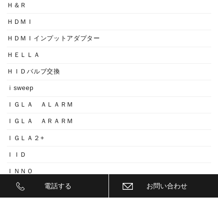
Ｈ＆Ｒ
ＨＤＭＩ
ＨＤＭＩインプットアダプター
ＨＥＬＬＡ
ＨＩＤバルブ交換
ｉsweep
ＩＧＬＡ ＡＬＡＲＭ
ＩＧＬＡ ＡＲＡＲＭ
ＩＧＬＡ２+
ＩＩＤ
ＩＮＮＯ
電話する
お問い合わせ
ｉｓｗｅｅｐ(IS1500)
ＪＥＥＰ