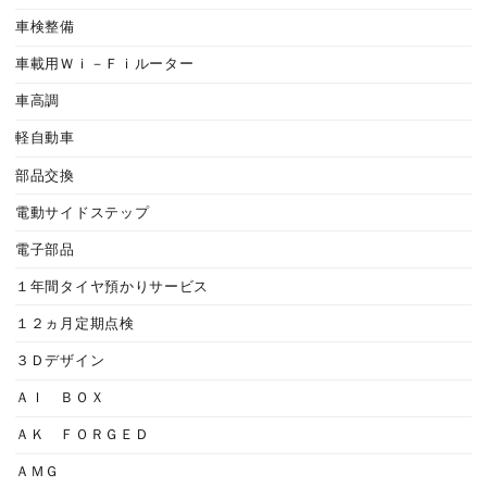
車検整備
車載用Ｗｉ－Ｆｉルーター
車高調
軽自動車
部品交換
電動サイドステップ
電子部品
１年間タイヤ預かりサービス
１２ヵ月定期点検
３Ｄデザイン
ＡＩ ＢＯＸ
ＡＫ ＦＯＲＧＥＤ
ＡＭＧ