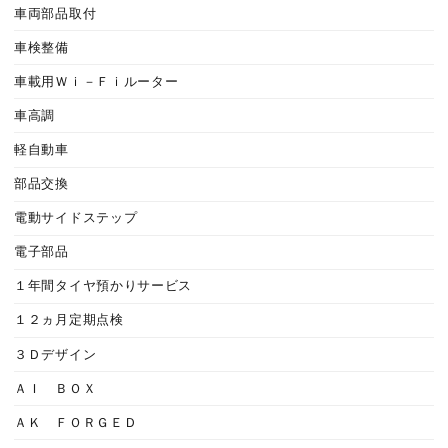
車両部品取付
車検整備
車載用Ｗｉ－Ｆｉルーター
車高調
軽自動車
部品交換
電動サイドステップ
電子部品
１年間タイヤ預かりサービス
１２ヵ月定期点検
３Ｄデザイン
ＡＩ ＢＯＸ
ＡＫ ＦＯＲＧＥＤ