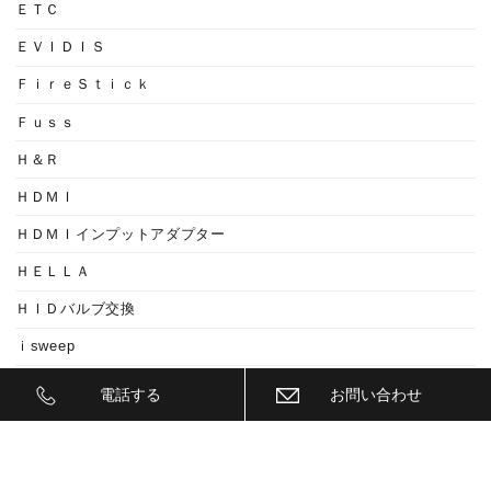
ＥＴＣ
ＥＶＩＤＩＳ
ＦｉｒｅＳｔｉｃｋ
Ｆｕｓｓ
Ｈ＆Ｒ
ＨＤＭＩ
ＨＤＭＩインプットアダプター
ＨＥＬＬＡ
ＨＩＤバルブ交換
ｉsweep
ＩＧＬＡ ＡＬＡＲＭ
電話する
お問い合わせ
ＩＧＬＡ ＡＲＡＲＭ
ＩＧＬＡ２+