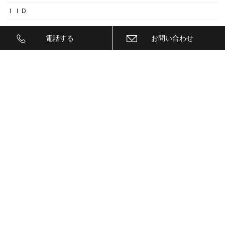
ＩＩＤ
ＩＮＮＯ
電話する
お問い合わせ
ｉｓｗｅｅｐ(IS1500)
ＪＥＥＰ
ＫＥＹＬＥＳＳ ＢＬＯＣＫ
ＫＷ
ＬＥＤ
ＬＥＤ ヘットライトバルブ
ＬＥＤヘットライトバルブ交換
ＬＥＤリフレクター
ＬＥＭＳ
ＬＯＣＫ音
ＭＡＫ