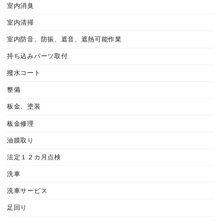
室内消臭
室内清掃
室内防音、防振、遮音、遮熱可能作業
持ち込みパーツ取付
撥水コート
整備
板金、塗装
板金修理
油膜取り
法定１２カ月点検
洗車
洗車サービス
足回り