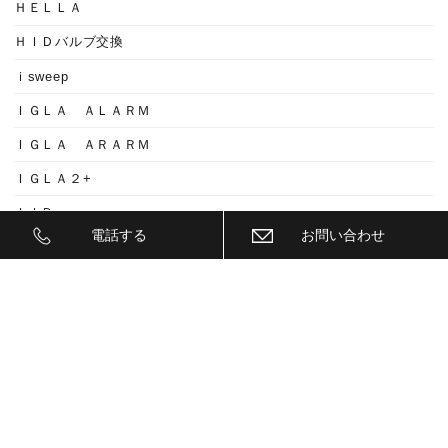
ＨＥＬＬＡ
ＨＩＤバルブ交換
ｉsweep
ＩＧＬＡ ＡＬＡＲＭ
ＩＧＬＡ ＡＲＡＲＭ
ＩＧＬＡ２+
ＩＩＤ
電話する
お問い合わせ
ＩＮＮＯ
ｉｓｗｅｅｐ(IS1500)
ＪＥＥＰ
ＫＥＹＬＥＳＳ ＢＬＯＣＫ
ＫＷ
ＬＥＤ