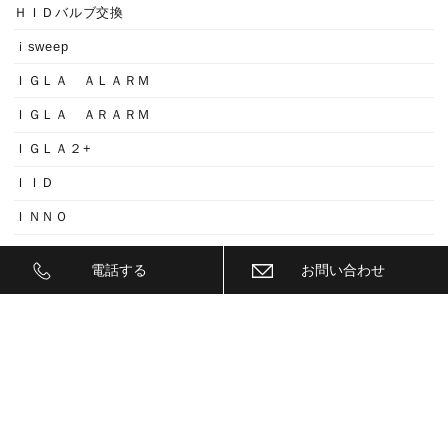
ＨＩＤバルブ交換
ｉsweep
ＩＧＬＡ ＡＬＡＲＭ
ＩＧＬＡ ＡＲＡＲＭ
ＩＧＬＡ２+
ＩＩＤ
ＩＮＮＯ
ｉｓｗｅｅｐ(IS1500)
電話する
お問い合わせ
ＪＥＥＰ
ＫＥＹＬＥＳＳ ＢＬＯＣＫ
ＫＷ
ＬＥＤ
ＬＥＤ ヘットライトバルブ