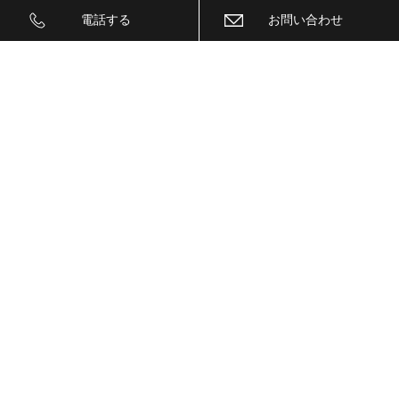
ＩＧＬＡ２+
電話する
お問い合わせ
ＩＩＤ
ＩＮＮＯ
ｉｓｗｅｅｐ(IS1500)
ＪＥＥＰ
ＫＥＹＬＥＳＳ ＢＬＯＣＫ
ＫＷ
ＬＥＤ
ＬＥＤ ヘットライトバルブ
ＬＥＤヘットライトバルブ交換
ＬＥＤリフレクター
ＬＥＭＳ
ＬＯＣＫ音