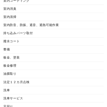
室内コーティング
室内消臭
室内清掃
室内防音、防振、遮音、遮熱可能作業
持ち込みパーツ取付
撥水コート
整備
板金、塗装
板金修理
油膜取り
法定１２カ月点検
洗車
洗車サービス
足回り