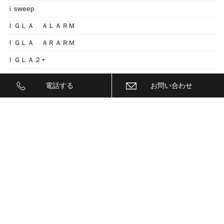
ｉsweep
ＩＧＬＡ ＡＬＡＲＭ
ＩＧＬＡ ＡＲＡＲＭ
ＩＧＬＡ２+
ＩＩＤ
電話する
お問い合わせ
ＩＮＮＯ
ｉｓｗｅｅｐ(IS1500)
ＪＥＥＰ
ＫＥＹＬＥＳＳ ＢＬＯＣＫ
ＫＷ
ＬＥＤ
ＬＥＤ ヘットライトバルブ
ＬＥＤヘットライトバルブ交換