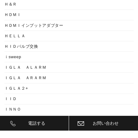
Ｈ＆Ｒ
ＨＤＭＩ
ＨＤＭＩインプットアダプター
ＨＥＬＬＡ
ＨＩＤバルブ交換
ｉsweep
ＩＧＬＡ ＡＬＡＲＭ
ＩＧＬＡ ＡＲＡＲＭ
ＩＧＬＡ２+
ＩＩＤ
ＩＮＮＯ
ｉｓｗｅｅｐ(IS1500)
電話する
お問い合わせ
ＪＥＥＰ