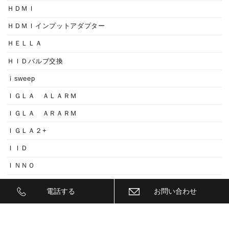
ＨＤＭＩ
ＨＤＭＩインプットアダプター
ＨＥＬＬＡ
ＨＩＤバルブ交換
ｉsweep
ＩＧＬＡ ＡＬＡＲＭ
ＩＧＬＡ ＡＲＡＲＭ
ＩＧＬＡ２+
ＩＩＤ
ＩＮＮＯ
ｉｓｗｅｅｐ(IS1500)
電話する
お問い合わせ
ＪＥＥＰ
ＫＥＹＬＥＳＳ ＢＬＯＣＫ