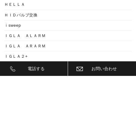
ＨＥＬＬＡ
ＨＩＤバルブ交換
ｉsweep
ＩＧＬＡ ＡＬＡＲＭ
ＩＧＬＡ ＡＲＡＲＭ
ＩＧＬＡ２+
ＩＩＤ
電話する
お問い合わせ
ＩＮＮＯ
ｉｓｗｅｅｐ(IS1500)
ＪＥＥＰ
ＫＥＹＬＥＳＳ ＢＬＯＣＫ
ＫＷ
ＬＥＤ