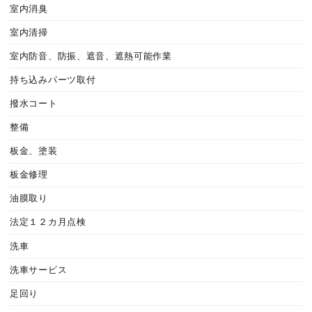
室内消臭
室内清掃
室内防音、防振、遮音、遮熱可能作業
持ち込みパーツ取付
撥水コート
整備
板金、塗装
板金修理
油膜取り
法定１２カ月点検
洗車
洗車サービス
足回り