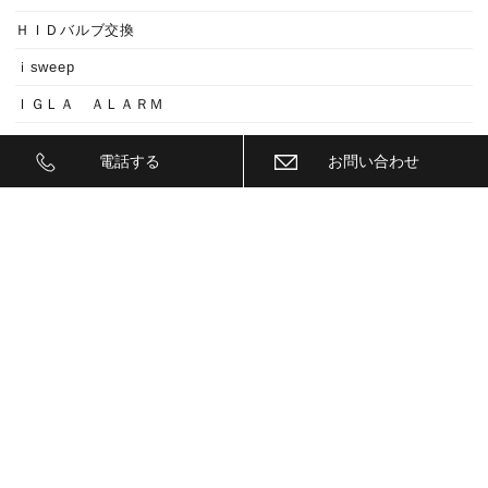
ＨＩＤバルブ交換
ｉsweep
ＩＧＬＡ ＡＬＡＲＭ
ＩＧＬＡ ＡＲＡＲＭ
電話する
お問い合わせ
ＩＧＬＡ２+
ＩＩＤ
ＩＮＮＯ
ｉｓｗｅｅｐ(IS1500)
ＪＥＥＰ
ＫＥＹＬＥＳＳ ＢＬＯＣＫ
ＫＷ
ＬＥＤ
ＬＥＤ ヘットライトバルブ