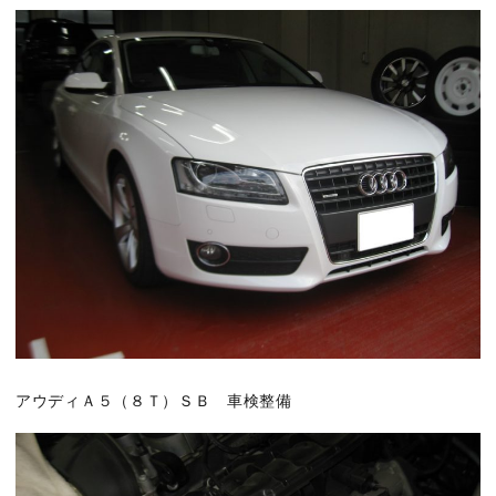
アウディＡ５（８Ｔ）ＳＢ 車検整備