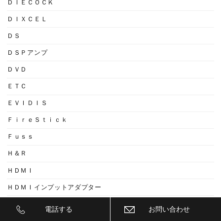
ＤＩＥＣＯＣＫ
ＤＩＸＣＥＬ
ＤＳ
ＤＳＰアンプ
ＤＶＤ
ＥＴＣ
ＥＶＩＤＩＳ
ＦｉｒｅＳｔｉｃｋ
Ｆｕｓｓ
Ｈ＆Ｒ
ＨＤＭＩ
ＨＤＭＩインプットアダプター
ＨＥＬＬＡ
電話する
お問い合わせ
ＨＩＤバルブ交換