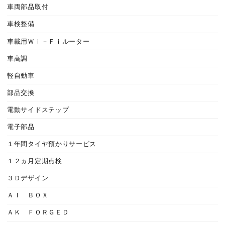
車両部品取付
車検整備
車載用Ｗｉ－Ｆｉルーター
車高調
軽自動車
部品交換
電動サイドステップ
電子部品
１年間タイヤ預かりサービス
１２ヵ月定期点検
３Ｄデザイン
ＡＩ ＢＯＸ
ＡＫ ＦＯＲＧＥＤ