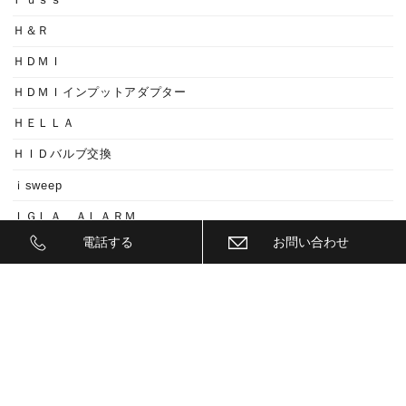
Ｈ＆Ｒ
ＨＤＭＩ
ＨＤＭＩインプットアダプター
ＨＥＬＬＡ
ＨＩＤバルブ交換
ｉsweep
ＩＧＬＡ ＡＬＡＲＭ
電話する
お問い合わせ
ＩＧＬＡ ＡＲＡＲＭ
ＩＧＬＡ２+
ＩＩＤ
ＩＮＮＯ
ｉｓｗｅｅｐ(IS1500)
ＪＥＥＰ