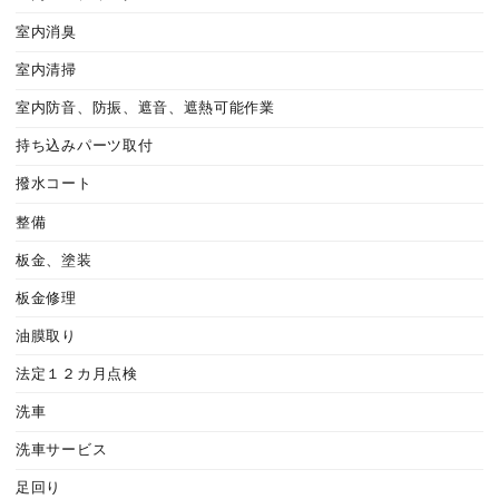
室内消臭
室内清掃
室内防音、防振、遮音、遮熱可能作業
持ち込みパーツ取付
撥水コート
整備
板金、塗装
板金修理
油膜取り
法定１２カ月点検
洗車
洗車サービス
足回り