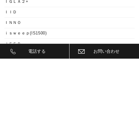
ＩＧＬＡ２+
ＩＩＤ
ＩＮＮＯ
ｉｓｗｅｅｐ(IS1500)
ＪＥＥＰ
電話する
お問い合わせ
ＫＥＹＬＥＳＳ ＢＬＯＣＫ
ＫＷ
ＬＥＤ
ＬＥＤ ヘットライトバルブ
ＬＥＤヘットライトバルブ交換
ＬＥＤリフレクター
ＬＥＭＳ
ＬＯＣＫ音