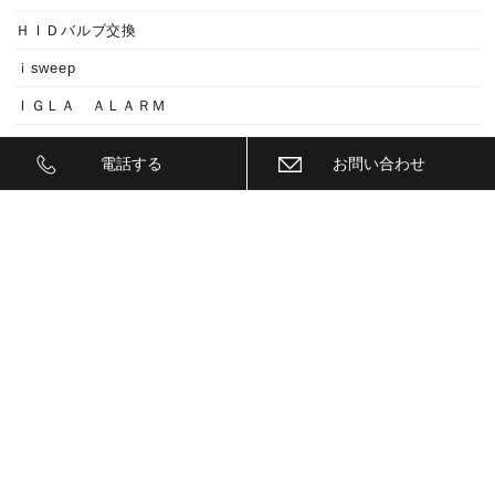
ＨＩＤバルブ交換
ｉsweep
ＩＧＬＡ ＡＬＡＲＭ
ＩＧＬＡ ＡＲＡＲＭ
電話する
お問い合わせ
ＩＧＬＡ２+
ＩＩＤ
ＩＮＮＯ
ｉｓｗｅｅｐ(IS1500)
ＪＥＥＰ
ＫＥＹＬＥＳＳ ＢＬＯＣＫ
ＫＷ
ＬＥＤ
ＬＥＤ ヘットライトバルブ