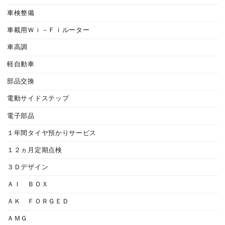
車検整備
車載用Ｗｉ－Ｆｉルーター
車高調
軽自動車
部品交換
電動サイドステップ
電子部品
１年間タイヤ預かりサービス
１２ヵ月定期点検
３Ｄデザイン
ＡＩ ＢＯＸ
ＡＫ ＦＯＲＧＥＤ
ＡＭＧ