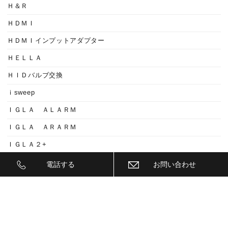
Ｈ＆Ｒ
ＨＤＭＩ
ＨＤＭＩインプットアダプター
ＨＥＬＬＡ
ＨＩＤバルブ交換
ｉsweep
ＩＧＬＡ ＡＬＡＲＭ
ＩＧＬＡ ＡＲＡＲＭ
ＩＧＬＡ２+
ＩＩＤ
電話する
お問い合わせ
ＩＮＮＯ
ｉｓｗｅｅｐ(IS1500)
ＪＥＥＰ