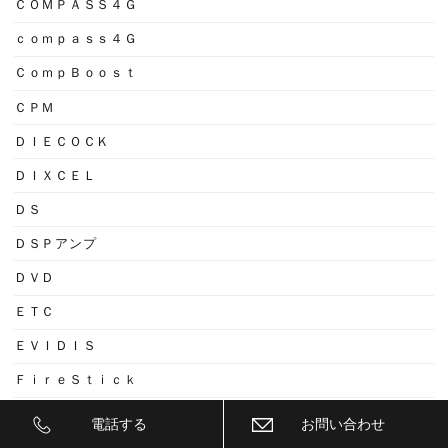
ＣＯＭＰＡＳＳ４Ｇ
ｃｏｍｐａｓｓ４Ｇ
ＣｏｍｐＢｏｏｓｔ
ＣＰＭ
ＤＩＥＣＯＣＫ
ＤＩＸＣＥＬ
ＤＳ
ＤＳＰアンプ
ＤＶＤ
ＥＴＣ
ＥＶＩＤＩＳ
ＦｉｒｅＳｔｉｃｋ
Ｆｕｓｓ
電話する
お問い合わせ