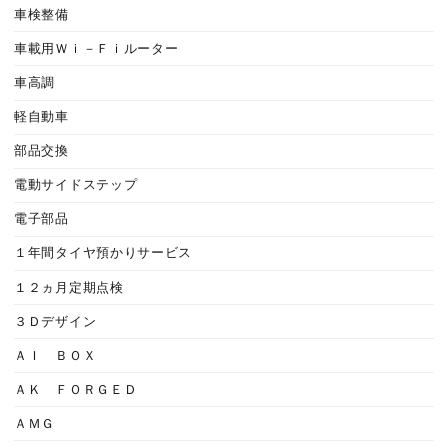
車検整備
車載用Ｗｉ－Ｆｉルーター
車高調
軽自動車
部品交換
電動サイドステップ
電子部品
１年間タイヤ預かりサービス
１２ヵ月定期点検
３Ｄデザイン
ＡＩ ＢＯＸ
ＡＫ ＦＯＲＧＥＤ
ＡＭＧ