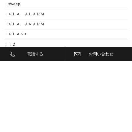
ｉsweep
ＩＧＬＡ ＡＬＡＲＭ
ＩＧＬＡ ＡＲＡＲＭ
ＩＧＬＡ２+
ＩＩＤ
電話する
お問い合わせ
ＩＮＮＯ
ｉｓｗｅｅｐ(IS1500)
ＪＥＥＰ
ＫＥＹＬＥＳＳ ＢＬＯＣＫ
ＫＷ
ＬＥＤ
ＬＥＤ ヘットライトバルブ
ＬＥＤヘットライトバルブ交換