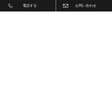
ＩＧＬＡ２+
電話する
お問い合わせ
ＩＩＤ
ＩＮＮＯ
ｉｓｗｅｅｐ(IS1500)
ＪＥＥＰ
ＫＥＹＬＥＳＳ ＢＬＯＣＫ
ＫＷ
ＬＥＤ
ＬＥＤ ヘットライトバルブ
ＬＥＤヘットライトバルブ交換
ＬＥＤリフレクター
ＬＥＭＳ
ＬＯＣＫ音