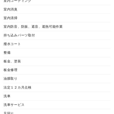
室内コーティング
室内消臭
室内清掃
室内防音、防振、遮音、遮熱可能作業
持ち込みパーツ取付
撥水コート
整備
板金、塗装
板金修理
油膜取り
法定１２カ月点検
洗車
洗車サービス
足回り