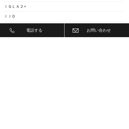
ＩＧＬＡ２+
ＩＩＤ
ＩＮＮＯ
電話する
お問い合わせ
ｉｓｗｅｅｐ(IS1500)
ＪＥＥＰ
ＫＥＹＬＥＳＳ ＢＬＯＣＫ
ＫＷ
ＬＥＤ
ＬＥＤ ヘットライトバルブ
ＬＥＤヘットライトバルブ交換
ＬＥＤリフレクター
ＬＥＭＳ
ＬＯＣＫ音