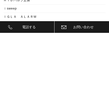
ＨＩＤバルブ交換
ｉsweep
ＩＧＬＡ ＡＬＡＲＭ
ＩＧＬＡ ＡＲＡＲＭ
電話する
お問い合わせ
ＩＧＬＡ２+
ＩＩＤ
ＩＮＮＯ
ｉｓｗｅｅｐ(IS1500)
ＪＥＥＰ
ＫＥＹＬＥＳＳ ＢＬＯＣＫ
ＫＷ
ＬＥＤ
ＬＥＤ ヘットライトバルブ
ＬＥＤヘットライトバルブ交換