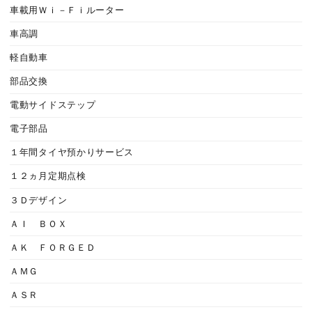
車載用Ｗｉ－Ｆｉルーター
車高調
軽自動車
部品交換
電動サイドステップ
電子部品
１年間タイヤ預かりサービス
１２ヵ月定期点検
３Ｄデザイン
ＡＩ ＢＯＸ
ＡＫ ＦＯＲＧＥＤ
ＡＭＧ
ＡＳＲ