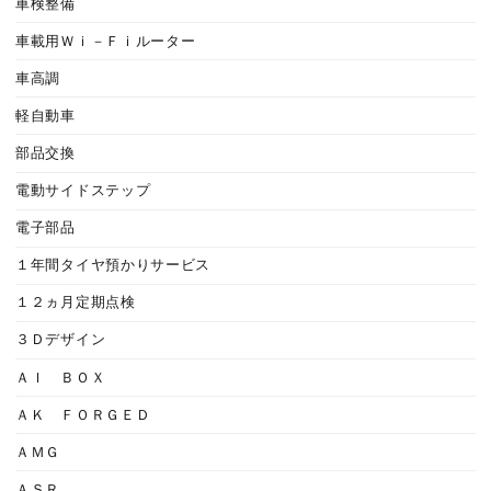
車検整備
車載用Ｗｉ－Ｆｉルーター
車高調
軽自動車
部品交換
電動サイドステップ
電子部品
１年間タイヤ預かりサービス
１２ヵ月定期点検
３Ｄデザイン
ＡＩ ＢＯＸ
ＡＫ ＦＯＲＧＥＤ
ＡＭＧ
ＡＳＲ