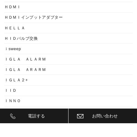
ＨＤＭＩ
ＨＤＭＩインプットアダプター
ＨＥＬＬＡ
ＨＩＤバルブ交換
ｉsweep
ＩＧＬＡ ＡＬＡＲＭ
ＩＧＬＡ ＡＲＡＲＭ
ＩＧＬＡ２+
ＩＩＤ
ＩＮＮＯ
ｉｓｗｅｅｐ(IS1500)
電話する
お問い合わせ
ＪＥＥＰ
ＫＥＹＬＥＳＳ ＢＬＯＣＫ