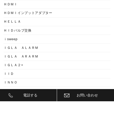
ＨＤＭＩ
ＨＤＭＩインプットアダプター
ＨＥＬＬＡ
ＨＩＤバルブ交換
ｉsweep
ＩＧＬＡ ＡＬＡＲＭ
ＩＧＬＡ ＡＲＡＲＭ
ＩＧＬＡ２+
ＩＩＤ
ＩＮＮＯ
ｉｓｗｅｅｐ(IS1500)
電話する
お問い合わせ
ＪＥＥＰ
ＫＥＹＬＥＳＳ ＢＬＯＣＫ