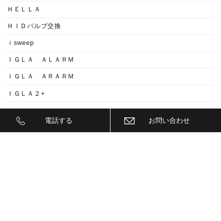
ＨＥＬＬＡ
ＨＩＤバルブ交換
ｉsweep
ＩＧＬＡ ＡＬＡＲＭ
ＩＧＬＡ ＡＲＡＲＭ
ＩＧＬＡ２+
ＩＩＤ
電話する
お問い合わせ
ＩＮＮＯ
ｉｓｗｅｅｐ(IS1500)
ＪＥＥＰ
ＫＥＹＬＥＳＳ ＢＬＯＣＫ
ＫＷ
ＬＥＤ